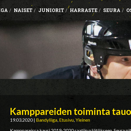
IGA
/
NAISET
/
JUNIORIT
/
HARRASTE
/
SEURA
/
O
Kamppareiden toiminta tauol
19.03.2020
|
Bandyliiga
,
Etusivu
,
Yleinen
Kamppareissa kausi 2019-2020 saatiin päätökseen. Seura pit