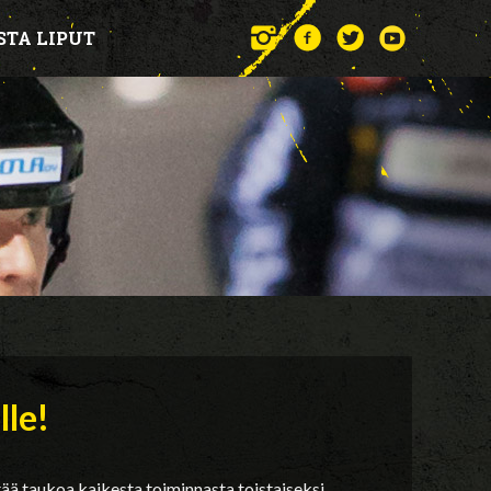
STA LIPUT
le!
ää taukoa kaikesta toiminnasta toistaiseksi