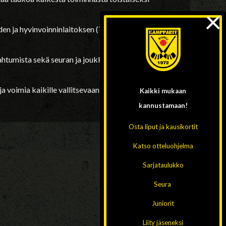
×
en ja hyvinvoinninlaitoksen (THL) ohjeita ja
pahtumista sekä seuran ja joukkueiden
a voimia kaikille vallitsevaan
Kaikki mukaan
kannustamaan!
Osta liput ja kausikortit
Katso otteluohjelma
Sarjataulukko
Seura
Juniorit
Liity jäseneksi