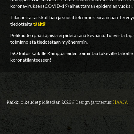
koronaviruksen (COVID-19) aiheuttaman epidemian vuoksi.
Tilannetta tarkkaillaan ja suosittelemme seuraamaan Terveyd
tiedotteita
täältä!
Pelikauden päättäjäisiä ei pidetä tänä keväänä. Tulevista ta
toiminnoista tiedotetaan myöhemmin.
ISO kiitos kaikille Kamppareiden toimintaa tukeville tahoille j
koronatilanteeseen!
Kaikki oikeudet pidätetään 2026 // Design ja toteutus:
HAAJA