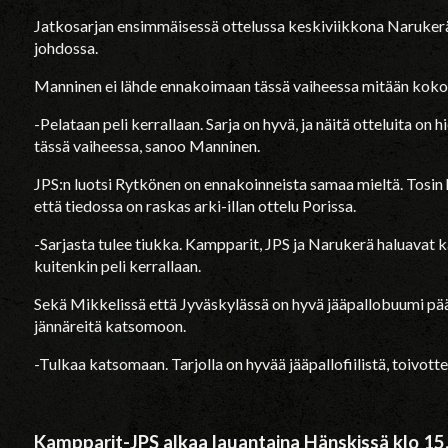
Jatkosarjan ensimmäisessä ottelussa keskiviikkona Narukerä v
johdossa.
Manninen ei lähde ennakoimaan tässä vaiheessa mitään kokon
-Pelataan peli kerrallaan. Sarja on hyvä, ja näitä otteluita on
tässä vaiheessa, sanoo Manninen.
JPS:n luotsi Rytkönen on ennakoinneista samaa mieltä. Tosi
että tiedossa on raskas arki-illan ottelu Porissa.
-Sarjasta tulee tiukka. Kampparit, JPS ja Narukerä haluavat
kuitenkin peli kerrallaan.
Sekä Mikkelissä että Jyväskylässä on hyvä jääpallobuumi pä
jännäreitä katsomoon.
-Tulkaa katsomaan. Tarjolla on hyvää jääpallofiilistä, toivot
Kampparit-JPS alkaa lauantaina Hänskissä klo 15