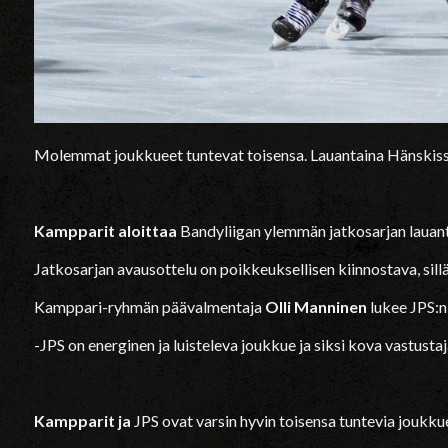
Molemmat joukkueet tuntevat toisensa. Lauantaina Hänskissä 
Kampparit aloittaa
Bandyliigan ylemmän jatkosarjan lauan
Jatkosarjan avausottelu on poikkeuksellisen kiinnostava, sil
Kamppari-ryhmän päävalmentaja
Olli Manninen
lukee JPS:n 
-JPS on energinen ja luisteleva joukkue ja siksi kova vastust
Kampparit ja
JPS ovat varsin hyvin toisensa tuntevia joukkueit