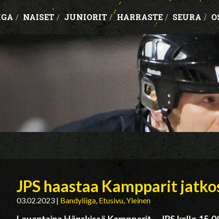
IGA
/
NAISET
/
JUNIORIT
/
HARRASTE
/
SEURA
/
O
JPS haastaa Kampparit jatko
03.02.2023
|
Bandyliiga
,
Etusivu
,
Yleinen