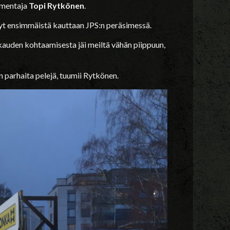
lmentaja
Topi Rytkönen
.
nyt ensimmäistä kauttaan JPS:n peräsimessä.
ukauden kohtaamisesta jäi meiltä vähän piippuun,
n parhaita pelejä, tuumii Rytkönen.