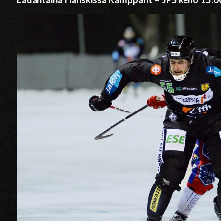
Lauantaina Hänskissä Kampparit – JPS kello 15.0