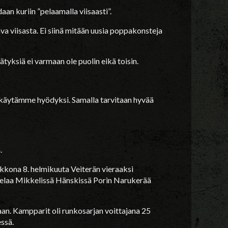
an kuriin ”pelaamalla viisaasti”.
va viisasta. Ei siinä mitään uusia poppakonsteja
tyksiä ei varmaan ole puolin eikä toisin.
tä käytämme hyödyksi. Samalla tarvitaan hyvää
.
kkona 8. helmikuuta Veiterän vieraaksi
pelaa Mikkelissä Hänskissä Porin Narukerää
an. Kampparit oli runkosarjan voittajana 25
essä.