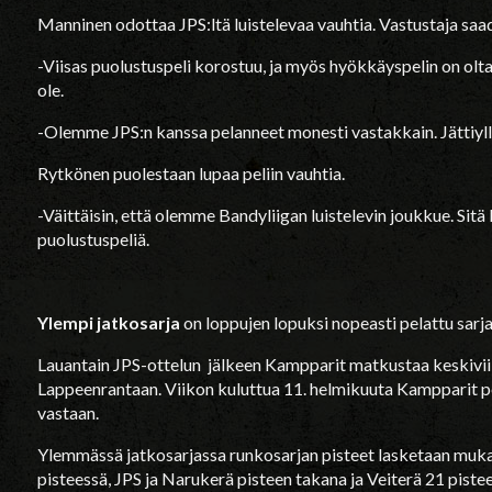
Manninen odottaa JPS:ltä luistelevaa vauhtia. Vastustaja saada
-Viisas puolustuspeli korostuu, ja myös hyökkäyspelin on olta
ole.
-Olemme JPS:n kanssa pelanneet monesti vastakkain. Jättiyllä
Rytkönen puolestaan lupaa peliin vauhtia.
-Väittäisin, että olemme Bandyliigan luistelevin joukkue. Si
puolustuspeliä.
Ylempi jatkosarja
on loppujen lopuksi nopeasti pelattu sarja
Lauantain JPS-ottelun jälkeen Kampparit matkustaa keskivii
Lappeenrantaan. Viikon kuluttua 11. helmikuuta Kampparit 
vastaan.
Ylemmässä jatkosarjassa runkosarjan pisteet lasketaan muka
pisteessä, JPS ja Narukerä pisteen takana ja Veiterä 21 piste