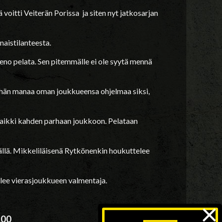
oitti Veiterän Porissa ja siten nyt jatkosarjan
aistilanteesta.
 hieno pelata. Sen pitemmälle ei ole syytä mennä
n hän manaa oman joukkueensa ohjelmaa siksi,
 kaikki kahden parhaan joukkoon. Pelataan
ällä. Mikkeliläisenä Rytkönenkin houkuttelee
telee vierasjoukkueen valmentaja.
×
.00