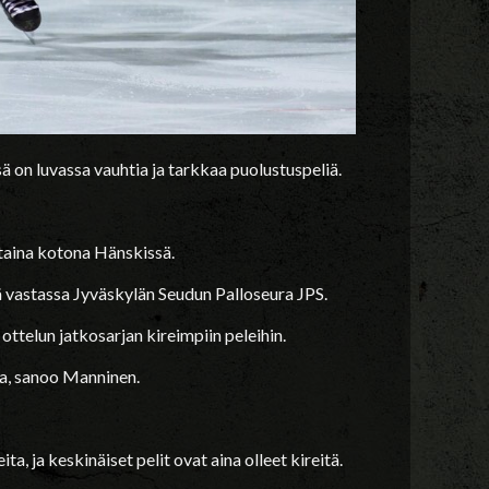
on luvassa vauhtia ja tarkkaa puolustuspeliä.
taina kotona Hänskissä.
lä vastassa Jyväskylän Seudun Palloseura JPS.
ottelun jatkosarjan kireimpiin peleihin.
aja, sanoo Manninen.
a, ja keskinäiset pelit ovat aina olleet kireitä.