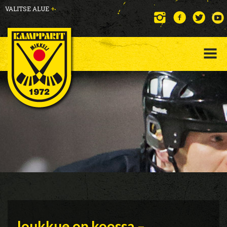
VALITSE ALUE
+
Joukkue on koossa –