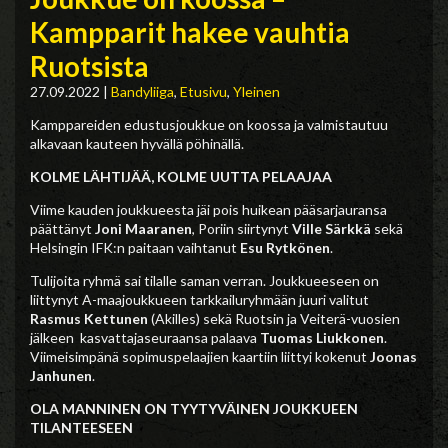
Kampparit hakee vauhtia
Ruotsista
27.09.2022
|
Bandyliiga
,
Etusivu
,
Yleinen
Kamppareiden edustusjoukkue on koossa ja valmistautuu
alkavaan kauteen hyvällä pöhinällä.
KOLME LÄHTIJÄÄ, KOLME UUTTA PELAAJAA
Viime kauden joukkueesta jäi pois huikean pääsarjauransa
päättänyt
Joni Maaranen
, Poriin siirtynyt
Ville Särkkä
sekä
Helsingin IFK:n paitaan vaihtanut
Esu Rytkönen
.
Tulijoita ryhmä sai tilalle saman verran. Joukkueeseen on
liittynyt A-maajoukkueen tarkkailuryhmään juuri valitut
Rasmus Kettunen
(Akilles) sekä Ruotsin ja Veiterä-vuosien
jälkeen kasvattajaseuraansa palaava
Tuomas Liukkonen
.
Viimeisimpänä sopimuspelaajien kaartiin liittyi kokenut
Joonas
Janhunen
.
OLA MANNINEN ON TYYTYVÄINEN JOUKKUEEN
TILANTEESEEN