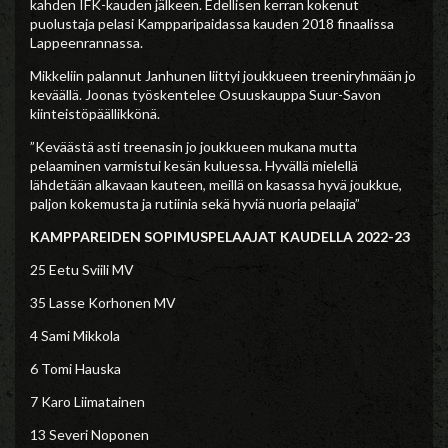
kahden IFK-kauden jälkeen. Edellisen kerran kokenut
puolustaja pelasi Kampparipaidassa kauden 2018 finaalissa
Lappeenrannassa.
Mikkeliin palannut Janhunen liittyi joukkueen treeniryhmään jo
keväällä. Joonas työskentelee Osuuskauppa Suur-Savon
kiinteistöpäällikkönä.
”Keväästä asti treenasin jo joukkueen mukana mutta
pelaaminen varmistui kesän kuluessa. Hyvällä mielellä
lähdetään alkavaan kauteen, meillä on kasassa hyvä joukkue,
paljon kokemusta ja rutiinia sekä hyviä nuoria pelaajia”
KAMPPAREIDEN SOPIMUSPELAAJAT KAUDELLA 2022-23
25 Eetu Sviili MV
35 Lasse Korhonen MV
4 Sami Mikkola
6 Tomi Hauska
7 Karo Liimatainen
13 Severi Noponen