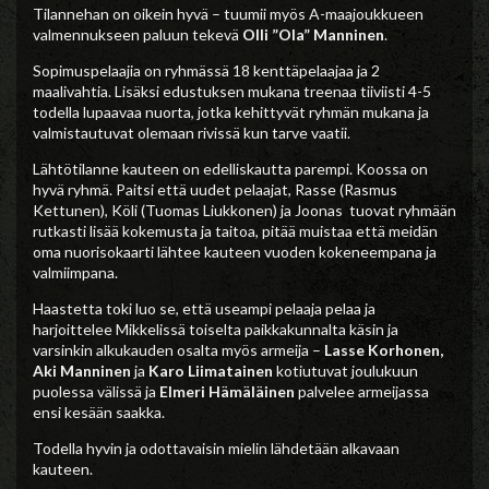
Tilannehan on oikein hyvä – tuumii myös A-maajoukkueen
valmennukseen paluun tekevä
Olli ”Ola” Manninen
.
Sopimuspelaajia on ryhmässä 18 kenttäpelaajaa ja 2
maalivahtia. Lisäksi edustuksen mukana treenaa tiiviisti 4-5
todella lupaavaa nuorta, jotka kehittyvät ryhmän mukana ja
valmistautuvat olemaan rivissä kun tarve vaatii.
Lähtötilanne kauteen on edelliskautta parempi. Koossa on
hyvä ryhmä. Paitsi että uudet pelaajat, Rasse (Rasmus
Kettunen), Köli (Tuomas Liukkonen) ja Joonas tuovat ryhmään
rutkasti lisää kokemusta ja taitoa, pitää muistaa että meidän
oma nuorisokaarti lähtee kauteen vuoden kokeneempana ja
valmiimpana.
Haastetta toki luo se, että useampi pelaaja pelaa ja
harjoittelee Mikkelissä toiselta paikkakunnalta käsin ja
varsinkin alkukauden osalta myös armeija –
Lasse Korhonen,
Aki Manninen
ja
Karo Liimatainen
kotiutuvat joulukuun
puolessa välissä ja
Elmeri Hämäläinen
palvelee armeijassa
ensi kesään saakka.
Todella hyvin ja odottavaisin mielin lähdetään alkavaan
kauteen.