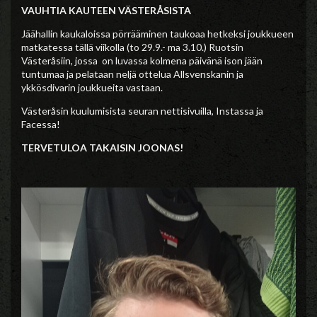
VAUHTIA KAUTEEN VÄSTERÅSISTA
Jäähallin kaukaloissa pörrääminen taukoaa hetkeksi joukkueen
matkatessa tällä viikolla (to 29.9.- ma 3.10.) Ruotsin
Västeråsiin, jossa on luvassa kolmena päivänä ison jään
tuntumaa ja pelataan neljä ottelua Allsvenskanin ja
ykkösdivarin joukkueita vastaan.
Västeråsin kuulumisista seuran nettisivuilla, Instassa ja
Facessa!
TERVETULOA TAKAISIN JOONAS!