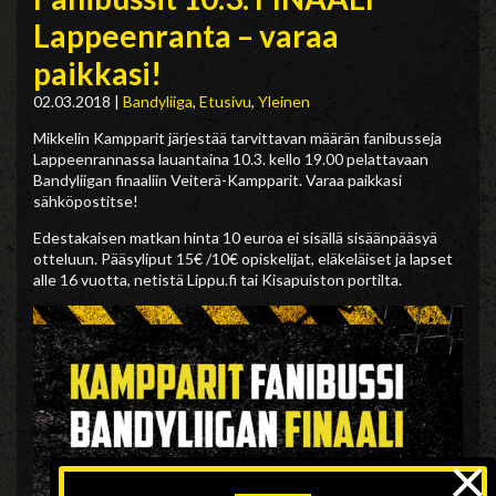
Lappeenranta – varaa
paikkasi!
02.03.2018
|
Bandyliiga
,
Etusivu
,
Yleinen
Mikkelin Kampparit järjestää tarvittavan määrän fanibusseja
Lappeenrannassa lauantaina 10.3. kello 19.00 pelattavaan
Bandyliigan finaaliin Veiterä-Kampparit. Varaa paikkasi
sähköpostitse!
Edestakaisen matkan hinta 10 euroa ei sisällä sisäänpääsyä
otteluun. Pääsyliput 15€ /10€ opiskelijat, eläkeläiset ja lapset
alle 16 vuotta, netistä Lippu.fi tai Kisapuiston portilta.
×