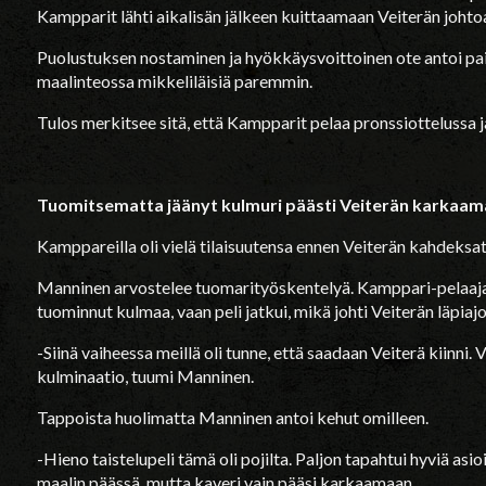
Kampparit lähti aikalisän jälkeen kuittaamaan Veiterän johto
Puolustuksen nostaminen ja hyökkäysvoittoinen ote antoi pai
maalinteossa mikkeliläisiä paremmin.
Tulos merkitsee sitä, että Kampparit pelaa pronssiottelussa ja
Tuomitsematta jäänyt kulmuri päästi Veiterän karkaa
Kamppareilla oli vielä tilaisuutensa ennen Veiterän kahdeksatt
Manninen arvostelee tuomarityöskentelyä. Kamppari-pelaaja
tuominnut kulmaa, vaan peli jatkui, mikä johti Veiterän läpiaj
-Siinä vaiheessa meillä oli tunne, että saadaan Veiterä kiinni.
kulminaatio, tuumi Manninen.
Tappoista huolimatta Manninen antoi kehut omilleen.
-Hieno taistelupeli tämä oli pojilta. Paljon tapahtui hyviä as
maalin päässä, mutta kaveri vain pääsi karkaamaan.