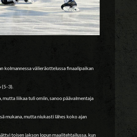
gan kolmannessa välieräottelussa finaalipaikan
 (5-3).
a, mutta liikaa tuli omiin, sanoo päävalmentaja
ssä mukana, mutta niukasti lähes koko ajan
ättyi toisen jakson lopun maalitehtailussa, kun