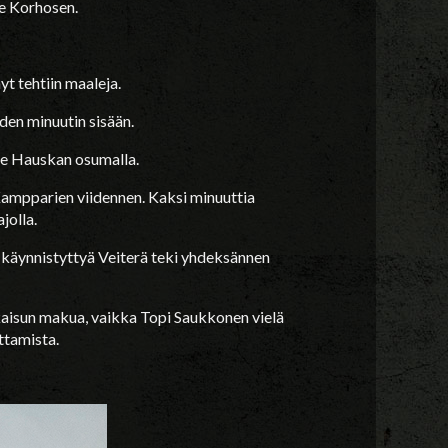
se Korhosen.
yt tehtiin maaleja.
en minuutin sisään.
ne Hauskan osumalla.
 Kampparien viidennen. Kaksi minuuttia
jolla.
in käynnistyttyä Veiterä teki yhdeksännen
aisun makua, vaikka Topi Saukkonen vielä
ttamista.