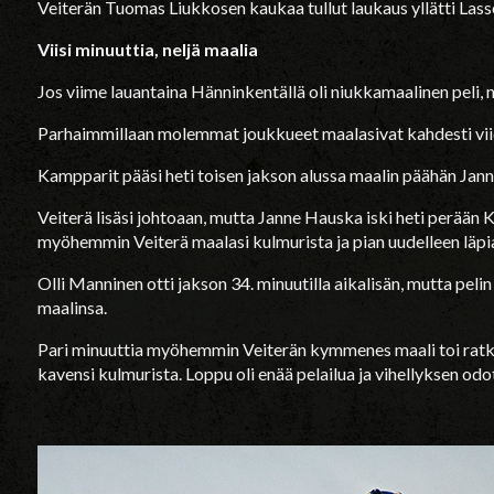
Veiterän Tuomas Liukkosen kaukaa tullut laukaus yllätti Las
Viisi minuuttia, neljä maalia
Jos viime lauantaina Hänninkentällä oli niukkamaalinen peli, n
Parhaimmillaan molemmat joukkueet maalasivat kahdesti viid
Kampparit pääsi heti toisen jakson alussa maalin päähän Jan
Veiterä lisäsi johtoaan, mutta Janne Hauska iski heti perään
myöhemmin Veiterä maalasi kulmurista ja pian uudelleen läpia
Olli Manninen otti jakson 34. minuutilla aikalisän, mutta pel
maalinsa.
Pari minuuttia myöhemmin Veiterän kymmenes maali toi ratk
kavensi kulmurista. Loppu oli enää pelailua ja vihellyksen odo