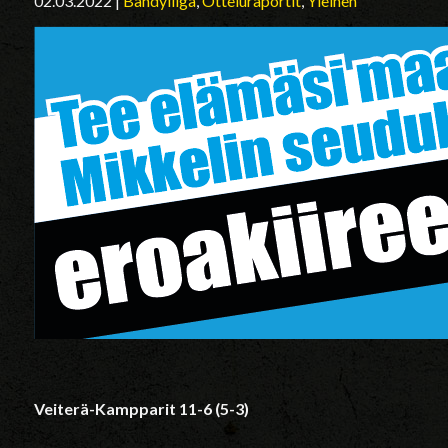
02.03.2022
|
Bandyliiga
,
Otteluraportit
,
Yleinen
Veiterä-Kampparit 11-6 (5-3)