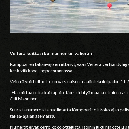
Veiterä kuittasi kolmannenkin välierän
Kampparien takaa-ajo ei riittänyt, vaan Veiterä vei Bandylii
keskiviikkona Lappeenrannassa.
Veiterä voitti iltaottelun varsinaisen maalintekokilpailun 11-6
-Harmittaa totta kai tappio. Kuusi tehtyä maalia oli hieno asi
Olli Manninen.
Suurista numeroista huolimatta Kampparit oli koko ajan peli
takaa-ajajan asemassa.
Numerot eivät kerro koko ottelusta. Isoihin lukuihin ottelu pä