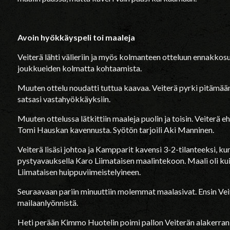
Avoin hyökkäyspeli toi maaleja
Veiterä lähti välieriin ja myös kolmanteen otteluun ennakko
joukkueiden kolmatta kohtaamista.
Muuten ottelu noudatti tuttua kaavaa. Veiterä pyrki pitämään
satsasi vastahyökkäyksiin.
Muuten ottelussa lätkittiin maaleja puolin ja toisin. Veiterä 
Tomi Hauskan kavennusta. Syötön tarjoili Aki Manninen.
Veiterä lisäsi johtoa ja Kampparit kavensi 3-2-tilanteeksi, k
pystyavauksella Karo Liimataisen maalintekoon. Maali oli kui
Liimataisen huippuviimeistelyineen.
Seuraavaan pariin minuuttiin molemmat maalasivat. Ensin Veit
mailaanlyönnistä.
Heti perään Kimmo Huotelin poimi pallon Veiterän alakerran 