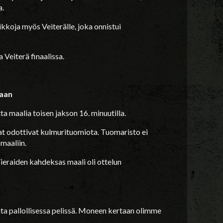
a.
kkoja myös Veiterälle, joka onnistui
 Veiterä finaalissa.
maan
a maalia toisen jakson 16. minuutilla.
t odottivat kulmurituomiota. Tuomaristo ei
omaaliin.
 Vieraiden kahdeksas maali oli ottelun
ioita pallollisessa pelissä. Moneen kertaan olimme