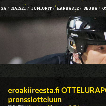
IGA
/
NAISET
/
JUNIORIT
/
HARRASTE
/
SEURA
/
O
eroakiireesta.fi OTTELURA
pronssiotteluun