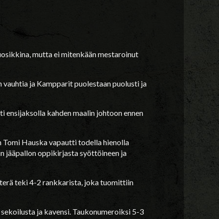
suosikkina, mutta ei mitenkään mestaroinut
 vauhtia ja Kampparit puolestaan puolusti ja
ehti ensijaksolla kahden maalin johtoon ennen
un Tomi Hauska vapautti todella hienolla
n jääpallon oppikirjasta syöttöineen ja
erä teki 4-2 rankkarista, joka tuomittiin
sekoilusta ja kavensi. Taukonumeroiksi 5-3