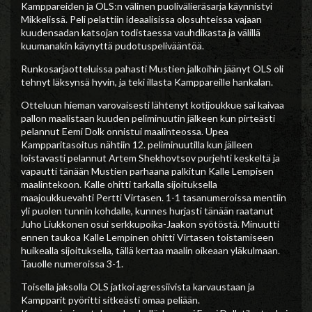
Kamppareiden ja OLS:n välinen puolivälieräsarja käynnistyi
Mikkelissä. Peli pelattiin ideaalisissa olosuhteissa vajaan
kuudensadan katsojan todistaessa vauhdikasta ja välillä
kuumanakin käynyttä pudotuspelivääntöä.
Runkosarjaotteluissa pahasti Mustien jalkoihin jäänyt OLS oli
tehnyt läksynsä hyvin, ja teki illasta Kamppareille hankalan.
Otteluun hieman varovaisesti lähtenyt kotijoukkue sai kaivaa
pallon maalistaan kuuden peliminuutin jälkeen kun pirteästi
pelannut Eemi Dolk onnistui maalinteossa. Upea
Kampparitasoitus nähtiin 12. peliminuutilla kun jälleen
loistavasti pelannut Artem Shekhovtsov purjehti keskeltä ja
vapautti tänään Mustien parhaana palkitun Kalle Lempisen
maalintekoon. Kalle ohitti tarkalla sijoituksella
maajoukkuevahti Pertti Virtasen. 1-1 tasanumeroissa mentiin
yli puolen tunnin kohdalle, kunnes hurjasti tänään raatanut
Juho Liukkonen osui serkkupoika-Jaakon syötöstä. Minuutti
ennen taukoa Kalle Lempinen ohitti Virtasen toistamiseen
huikealla sijoituksella, tällä kertaa maalin oikeaan yläkulmaan.
Tauolle numeroissa 3-1.
Toisella jaksolla OLS jatkoi agressiivista karvaustaan ja
Kampparit pyöritti sitkeästi omaa peliään.