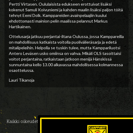
Pertti Virtasen. Oululaisista edukseen erottuivat lisäksi
kokenut Samuli Koivuniemi ja kahden maalin lisäksi paljon töitä
tehnyt Eemi Dolk. Kamppareiden avainpelaajiin kuului
ehdottomasti mainion pelin maalissa pelannut Markus
Hartikainen.
Ottelusarja jatkuu perjantai-iltana Oulussa, jossa Kamppareilla
on mahdollisuus katkaista voitolla puolivälieräsarja ja edetä
mitalipeleihin. Helpolla se tuskin tulee, mutta Kamppariluotsi
Antero Leväsen usko omiinsa on vahva. Mikäli OLS tasoittaisi
voitot perjantaina, ratkaistaan jatkoon menijä Hänskissä
sunnuntaina kello 13.00 alkavassa mahdollisessa kolmannessa
osaottelussa.
Lauri Tikanoja
Kaikki oikeudet pidätetään 2026 // Design ja toteutus:
HAAJA