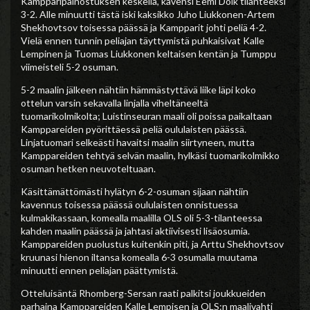
Kampparipainostuksen keskellä, kavensi Eemi Dolk tilanteeksi
3-2. Alle minuutti tästä iski kaksikko Juho Liukkonen-Artem
Shekhovtsov toisessa päässä ja Kampparit johti peliä 4-2.
Vielä ennen tunnin peliajan täyttymistä puhkaisivat Kalle
Lempinen ja Tuomas Liukkonen keltaisen kentän ja Tumppu
viimeisteli 5-2 osuman.
5-2 maalin jälkeen nähtiin hämmästyttävä liike läpi koko
ottelun varsin sekavalla linjalla viheltäneeltä
tuomarikolmikolta; Luistinseuran maali oli poissa paikaltaan
Kamppareiden pyörittäessä peliä oululaisten päässä.
Linjatuomari selkeästi havaitsi maalin siirtyneen, mutta
Kamppareiden tehtyä selvän maalin, hylkäsi tuomarikolmikko
osuman hetken neuvoteltuaan.
Käsittämättömästi hylätyn 6-2-osuman sijaan nähtiin
kavennus toisessa päässä oululaisten onnistuessa
kulmakikassaan, komealla maalilla OLS oli 5-3-tilanteessa
kahden maalin päässä ja jahtasi aktiivisesti lisäosumia.
Kamppareiden puolustus kuitenkin piti, ja Arttu Shekhovtsov
kruunasi hienon iltansa komealla 6-3 osumalla muutama
minuutti ennen peliajan päättymistä.
Otteluisäntä Rhomberg-Sersan raati palkitsi joukkueiden
parhaina Kamppareiden Kalle Lempisen ja OLS:n maalivahti