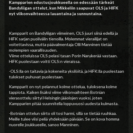
Kampparien edustusjoukkueella on edessään tärkeät
Bandyliigan ottelut, kun Mikkeliin saapuvat OLS ja HIFK
nyt viikonvaihteessa lauantaina ja sunnuntaina.
Kampparit on Bandyliigan viimeinen, OLS juuri siinä edellä ja
HiFK sarjan puolivälin tienoilla. Molemmat vierailijat on
voitettavissa, mutta päävalmentaja Olli Manninen tietää
molempien vaarallisuuden.
Viime otteluissa OLS pelasi tasan Porin Narukerää vastaan.
HiFK puolestaan voitti OLS:n vieraissa.
-OLS:lla on taitavia ja kokeneita yksilöitä, ja HiFK:lla puolestaan
tulokset puhuvat puolestaan.
Kampparit on nyt pelannut kolme ottelua, tuloksena kolme
tappiota. Kaiken lisäksi viime viikonvaihteen Botnian
vierasottelu siirtyi Helsingin jääolojen vuoksi, joten
Kampparien pitää suunnitella loppuvuosi uudesta kulmasta.
-Botnian ottelun siirto oli tosi harmi, sillä se tietää ruuhkaa.
Meille tulee viisi peliä yhdeksään päivään. Se on kova homma
nuorelle joukkueelle, sanoo Manninen.