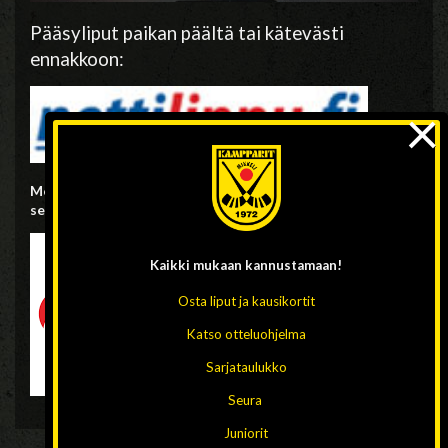
Pääsyliput paikan päältä tai kätevästi
ennakkoon:
×
Molemmista otteluista kuvataan suora, Ville Niskasen
selostama livelähetys Solidsport.com-palvelussa
Kaikki mukaan
kannustamaan!
Osta liput ja kausikortit
Katso otteluohjelma
Sarjataulukko
Seura
Juniorit