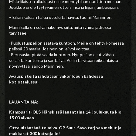
Mikkeliläisten alkukausi ei ole mennyt ihan nuottien mukaan.
Joukkue ei ole tyytyväinen otteisiinsa ja liigan jumbosijaan.
– Eihän kukaan halua otteluita hävitä, tuumii Manninen.
Mannisella on selvä näkemys siitä, mitä ryhmä jatkossa
tarvitsee:
-Puolustuspeli on saatava kuntoon. Meille on tehty kolmessa
pelissä 20 maalia. Jos noin on, ei voi voittaa.
-Perusasiat pitää saada kuntoon. Nyt peli on ollut vähän
sellaista kuritonta ja säntäilyä. Peliin tarvitaan oikeanlaista
nöyryyttää, sanoo Manninen.
Avauspisteitä jahdataan viikonlopun kahdessa
kotiottelussa;
LAUANTAINA:
Kampparit-OLS Hänskissä lauantaina 14. joulukuuta klo
15.00 alkaen.
Otteluisäntänä toimiva OP Suur-Savo tarjoaa mehut ja
makkarat 300 katsojalle!