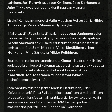
Laitinen, Jari Purovirta, Lasse Kyllönen, Eetu Karhunen
ja
Juho Tikka
ovat lyöneet hokkarit naulaan – ainakin
toistaiseksi.
Lisäksi Kampparit menetti
Vallu Hauskan Veiterään
ja
Nikke
Tuhkasen
ja
Veikko Mannisen
Jyväskylään.
Tilalle saatiin Jipsistä kotiin palannut
Joonas Janhunen
sekä
toissa viikolla ryhmään liittynyt kovan luokan venäläispelaaja
Artem Shekhovtsov
. Lisäksi edustuksen rinkiin nostettiin
omista nuorista
Sami Mikkola, Ville Hämäläinen , Henrik
Honkanen, Ville Särkkä
ja
Mikko Pulkkinen.
Joukkueen runko on rutinoitunut.
Kippari-Huotelinin
lisäksi
joukkueella on kosolti kokemusta; peräti neljästä
Liukkosesta
vanhin,
Juho
, sekä alakerran kokenut kaksikko
Alpo
Kaartinen-Joni Maaranen
muodostavat ryhmän
rutinoiduimman kvartetin.
Maalivahtikolmikkona jatkaa Markus Hartikainen, Erkki
Koivuranta sekä Eetu Sviili. Loukkaantumisten ja mahdollisten
työesteiden karsiessa mallivahtikaartia, löytyy tolppien väliin
vielä viime kevään 17-vuotiaiden MM-kisojen parhaan
maalivahtina palkittu Jere ”Esenpoika” Korhonen.