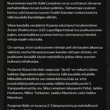
Nuoremman kaartin Kalle Lempinen on jo osoittanut olevansa
parhaimmillaan kovan luokan pelimies. Valmentaja Levänen
kertoo odottavansa nuoren Iisakki Kaivolan tunkeutumista
tällä kaudella Bandyliigan eliittiin.
Viime kaudella venäläistä Kazania edustanut hyvälyöntinen
Artem Shekhovtsov (165 superliigaottelua) tuo joukkueeseen
paljon, ennenkaikkea Levänen kertoo odottavansa häneltä
tehoja maalin edustalla.
On varmaa, ettei uudistuneen ryhmän peli ole kauden alkaessa
valmista, mutta hitsautuessaan kauden mittaan yhteen, on
joukkueen keväällä täysin mahdollista jatkaa viime vuosien
huikeata mitalisarjaa.
Perjantai-iltana Hänskiin saapuvaa ”Jipsiä” on veikattu lähes
kaikkien liigavalmentajien toimesta tällä kaudella mitaleille.
Mikkeliläisvinkkelistä sen mielenkiintoa lisää se, että
jyväskyläläisjoukkueessa pelaa tälläkin kaudella peräti 5
Kampparikasvattia, mv. Iikka Lempinen (alunperin PaSa), Jarkko
Honkanen, Nikke Tuhkanen, Jaakko Manninen sekä Veikko
Manninen.
Perjantai-illalle on luvassa 2-3 lämpöastetta ja mahdollisesti