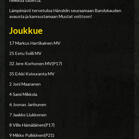
heikkoa sadetta.
Lämpimästi tervetuloa Hänskiin seuraamaan Bandykauden
avausta ja kannustamaan Mustat voittoon!
Joukkue
17 Markus Hartikainen MV
25 Eetu Sviili MV
32 Jere Korhonen MV(P17)
35 Erkki Koivuranta MV
2 Joni Maaranen
4 Sami Mikkola
6 Joonas Janhunen
7 Jaakko Liukkonen
8 Ville Hämäläinen(P17)
9 Mikko Pulkkinen(P21)