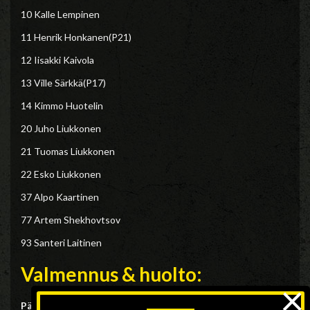
10 Kalle Lempinen
11 Henrik Honkanen(P21)
12 Iisakki Kaivola
13 Ville Särkkä(P17)
14 Kimmo Huotelin
20 Juho Liukkonen
21 Tuomas Liukkonen
22 Esko Liukkonen
37 Alpo Kaartinen
77 Artem Shekhovtsov
93 Santeri Laitinen
Valmennus & huolto:
×
Päävalmentaja:
Antero Levänen, 044 735 3778