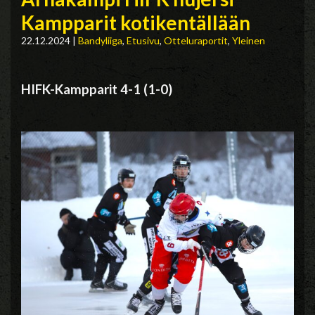
Kampparit kotikentällään
22.12.2024
|
Bandyliiga
,
Etusivu
,
Otteluraportit
,
Yleinen
HIFK-Kampparit 4-1 (1-0)