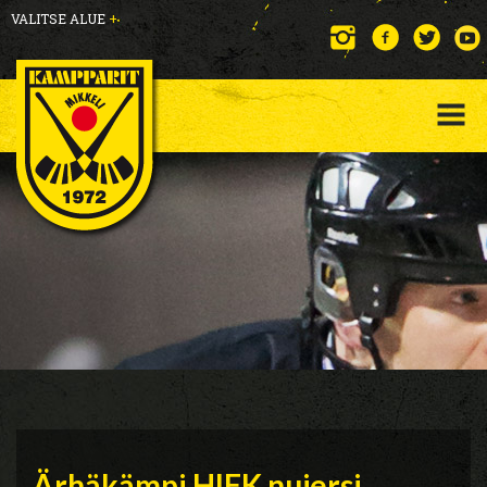
VALITSE ALUE
+
Ärhäkämpi HIFK nujersi