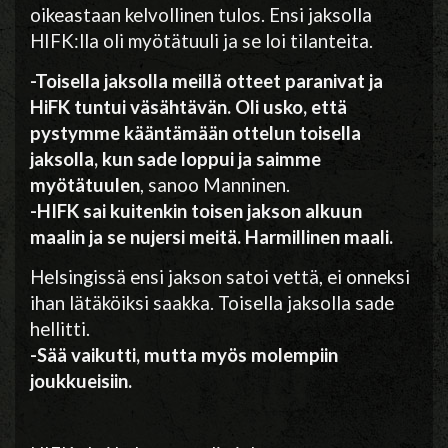
oikeastaan kelvollinen tulos. Ensi jaksolla
HIFK:lla oli myötätuuli ja se loi tilanteita.
-Toisella jaksolla meillä otteet paranivat ja
HiFK tuntui väsähtävän. Oli usko, että
pystymme kääntämään ottelun toisella
jaksolla, kun sade loppui ja saimme
myötätuulen
, sanoo Manninen.
-HIFK sai kuitenkin toisen jakson alkuun
maalin ja se nujersi meitä. Harmillinen maali.
Helsingissä ensi jakson satoi vettä, ei onneksi
ihan lätäköiksi saakka. Toisella jaksolla sade
hellitti.
-Sää vaikutti, mutta myös molempiin
joukkueisiin.