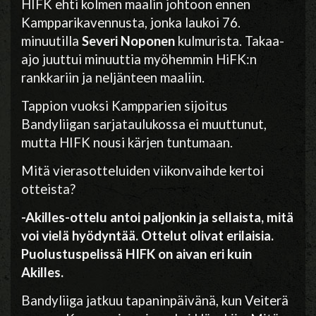
HIFK ehti kolmen maalin johtoon ennen
Kampparikavennusta, jonka laukoi 76.
minuutilla
Severi Noponen
kulmurista. Takaa-
ajo juuttui minuuttia myöhemmin HiFK:n
rankkariin ja neljänteen maaliin.
Tappion vuoksi Kampparien sijoitus
Bandyliigan sarjataulukossa ei muuttunut,
mutta HIFK nousi kärjen tuntumaan.
Mitä vierasotteluiden viikonvaihde kertoi
otteista?
-Akilles-ottelu antoi paljonkin ja sellaista, mitä
voi vielä hyödyntää. Ottelut olivat erilaisia.
Puolustuspelissä HIFK on aivan eri kuin
Akilles.
Bandyliiga jatkuu tapaninpäivänä, kun Veiterä