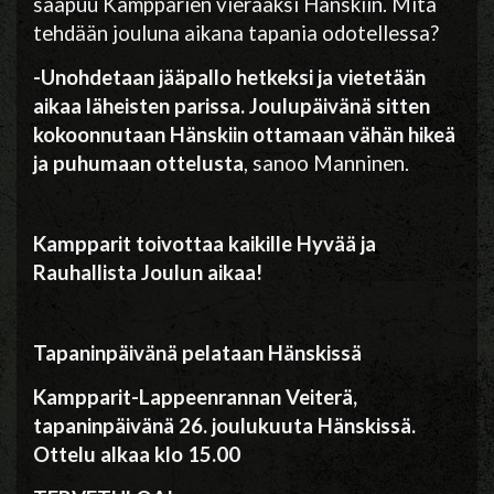
saapuu Kampparien vieraaksi Hänskiin. Mitä
tehdään jouluna aikana tapania odotellessa?
-Unohdetaan jääpallo hetkeksi ja vietetään
aikaa läheisten parissa. Joulupäivänä sitten
kokoonnutaan Hänskiin ottamaan vähän hikeä
ja puhumaan ottelusta
, sanoo Manninen.
Kampparit toivottaa kaikille Hyvää ja
Rauhallista Joulun aikaa!
Tapaninpäivänä pelataan Hänskissä
Kampparit-Lappeenrannan Veiterä,
tapaninpäivänä 26. joulukuuta Hänskissä.
Ottelu alkaa klo 15.00