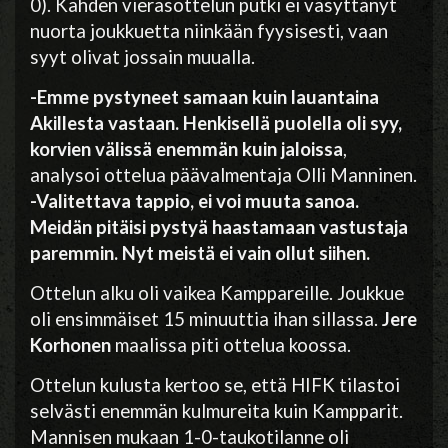
0). Kahden vierasottelun putki ei väsyttänyt
nuorta joukkuetta niinkään fyysisesti, vaan
syyt olivat jossain muualla.
-Emme pystyneet samaan kuin lauantaina
Akillesta vastaan. Henkisellä puolella oli syy,
korvien välissä enemmän kuin jaloissa
,
analysoi ottelua päävalmentaja Olli Manninen.
-Valitettava tappio, ei voi muuta sanoa.
Meidän pitäisi pystyä haastamaan vastustaja
paremmin. Nyt meistä ei vain ollut siihen.
Ottelun alku oli vaikea Kamppareille. Joukkue
oli ensimmäiset 15 minuuttia ihan sillassa.
Jere
Korhonen
maalissa piti ottelua koossa.
Ottelun kulusta kertoo se, että HIFK tilastoi
selvästi enemmän kulmureita kuin Kampparit.
Mannisen mukaan 1-0-taukotilanne oli