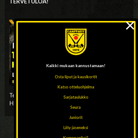
TERVETULOA!
×
Kaikki mukaan
kannustamaan!
Osta liput ja kausikortit
Katso otteluohjelma
Teksti: Kampparit/tiedotus, kuva: Sami
Sarjataulukko
Häkkänen/arkisto
Seura
Juniorit
Liity jäseneksi
Kumppaniksi?