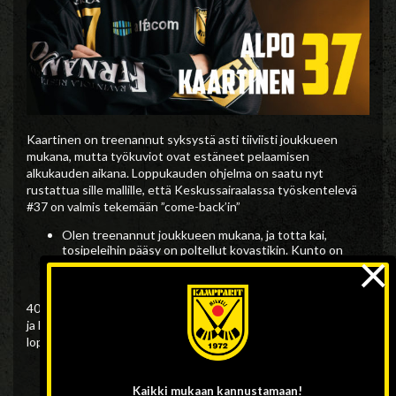
Kaartinen on treenannut syksystä asti tiiviisti joukkueen
mukana, mutta työkuviot ovat estäneet pelaamisen
alkukauden aikana. Loppukauden ohjelma on saatu nyt
rustattua sille mallille, että Keskussairaalassa työskentelevä
#37 on valmis tekemään ”come-back’in”
Olen treenannut joukkueen mukana, ja totta kai,
×
tosipeleihin pääsy on poltellut kovastikin. Kunto on
hyvä ja kroppa on itse asiassa paremmassa tikissä kuin
pitkään aikaan. Onhan se hienoa päästä pelaamaan!
400 pääsarjaottelun rajapyykkiä lähestyvä Alpo tuo kokemusta
ja laajuutta joukkueeseen. Antero Levänen on tyytyväinen
loppukaudeksi solmittuun sopimukseen;
Tätä on odotettu jo jonkin aikaa. Alpo on hyvässä
kunnossa ja tuo meidän rinkiin hyvän lisän. Hieno
Kaikki mukaan
kannustamaan!