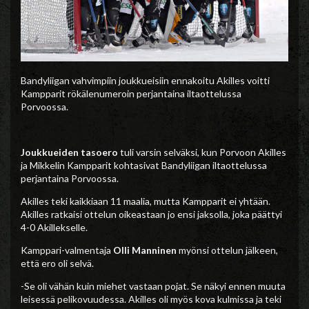
Bandyliigan vahvimpiin joukkueisiin ennakoitu Akilles voitti
Kampparit rökälenumeroin perjantaina iltaottelussa
Porvoossa.
Joukkueiden tasoero
tuli varsin selväksi, kun Porvoon Akilles
ja Mikkelin Kampparit kohtasivat Bandyliigan iltaottelussa
perjantaina Porvoossa.
Akilles teki kaikkiaan 11 maalia, mutta Kampparit ei yhtään.
Akilles ratkaisi ottelun oikeastaan jo ensi jaksolla, joka päättyi
4-0 Akillekselle.
Kamppari-valmentaja
Olli Manninen
myönsi ottelun jälkeen,
että ero oli selvä.
-Se oli vähän kuin miehet vastaan pojat. Se näkyi ennen muuta
leisessä pelikovuudessa. Akilles oli myös kova kulmissa ja teki