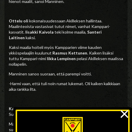
hienot maalit, sanoi Manninen.
Ottelu oli
kokonaisuudessaan Akilleksen hallintaa.
Maalinteoista vastasivat tutut nimet, vanhat Kamppari-
kasvatit.
Iisakki Kaivola
teki kolme maalia,
Santeri
Laitinen
kaksi.
Kaksi maalia hoiteli myös Kampparien viime kauden
ykköspelaajiin kuulunut
Rasmus Kettunen
. Kaiken lisäksi
tuttu Kamppari-nimi
Iikka Lempinen
pelasi Akilleksen maalissa
nollapelin.
Manninen sanoo suoraan, että parempi voitti.
-Harmi vaan, että tuli noin rumat lukemat. Oli kaiken kaikkiaan
aika rankka ilta.
×
Kampparit jatkaa
Bandyliigaa jälleen vierasottelulla.
Sunnuntaina joukkue matkaa Helsinkiin HIFK:n vieraaksi.
Manninen ei lähtenyt perjantaina illalla vielä ennakimaan
sunnuntain ottelua.