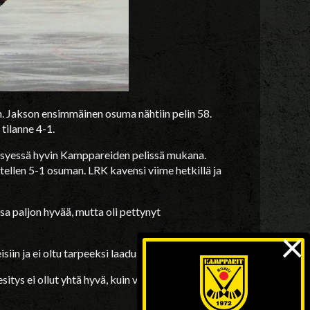
. Jakson ensimmäinen osuma nähtiin pelin 58.
tilanne 4-1.
pysyessä hyvin Kamppareiden pelissä mukana.
tellen 5-1 osuman. LRK kavensi viime hetkillä ja
a paljon hyvää, mutta oli pettynyt
×
isiin ja ei oltu tarpeeksi laadukkaita.
itys ei ollut yhtä hyvä, kuin viikkoa