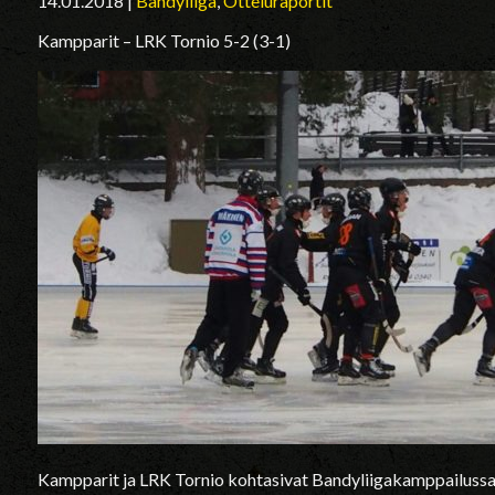
14.01.2018
|
Bandyliiga
,
Otteluraportit
Kampparit – LRK Tornio 5-2 (3-1)
Kampparit ja LRK Tornio kohtasivat Bandyliigakamppailussa H