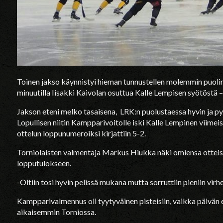
Toinen jakso käynnistyi hieman tunnustellen molemmin puolin
minuutilla Iisakki Kaivolan osuttua Kalle Lempisen syötöstä – 
Jakson eteni melko tasaisena, LRK:n puolustaessa hyvin ja 
Lopullisen niitin Kampparivoitolle iski Kalle Lempinen viimeis
ottelun loppunumeroiksi kirjattiin 5-2.
Torniolaisten valmentaja Markus Hiukka näki omiensa otteiss
lopputulokseen.
-Oltiin tosi hyvin pelissä mukana mutta sorruttiin pieniin virhe
Kampparivalmennus oli tyytyväinen pisteisiin, vaikka päivän es
aikaisemmin Torniossa.