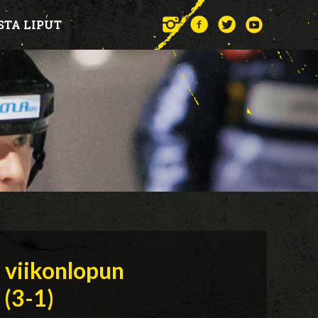
STA LIPUT
i viikonlopun
 (3-1)