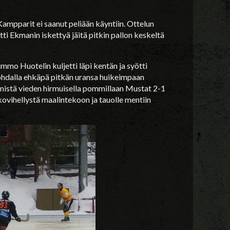
Kampparit ei saanut peliään käyntiin. Ottelun
ti Ekmanin iskettyä jäitä pitkin pallon keskeltä
mo Huotelin kuljetti läpi kentän ja syötti
kohdalla ehkäpä pitkän uransa huikeimpaan
nistä vieden hirmuisella pommillaan Mustat 2-1
kovihellystä maalintekoon ja tauolle mentiin