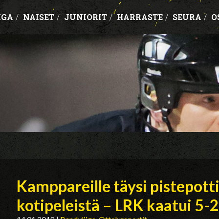
IGA
/
NAISET
/
JUNIORIT
/
HARRASTE
/
SEURA
/
O
Kamppareille täysi pistepott
kotipeleistä – LRK kaatui 5-2