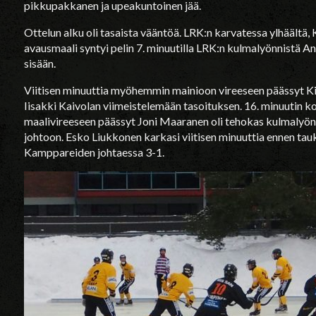
pikkupakkanen ja upeakuntoinen jää.
Ottelun alku oli tasaista vääntöä. LRK:n karvatessa ylhäältä, 
avausmaali syntyi pelin 7. minuutilla LRK:n kulmalyönnistä Ant
sisään.
Viitisen minuuttia myöhemmin mainioon vireeseen päässyt Kim
Iisakki Kaivolan viimeistelemään tasoituksen. 16. minuutin 
maalivireeseen päässyt Joni Maaranen oli tehokas kulmalyön
johtoon. Esko Liukkonen karkasi viitisen minuuttia ennen tau
Kamppareiden johtaessa 3-1.